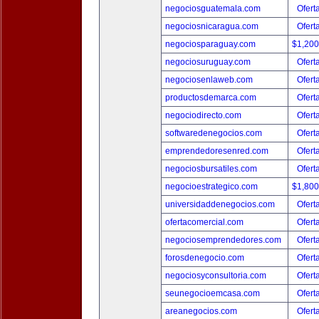
negociosguatemala.com
Ofert
negociosnicaragua.com
Ofert
negociosparaguay.com
$1,20
negociosuruguay.com
Ofert
negociosenlaweb.com
Ofert
productosdemarca.com
Ofert
negociodirecto.com
Ofert
softwaredenegocios.com
Ofert
emprendedoresenred.com
Ofert
negociosbursatiles.com
Ofert
negocioestrategico.com
$1,80
universidaddenegocios.com
Ofert
ofertacomercial.com
Ofert
negociosemprendedores.com
Ofert
forosdenegocio.com
Ofert
negociosyconsultoria.com
Ofert
seunegocioemcasa.com
Ofert
areanegocios.com
Ofert