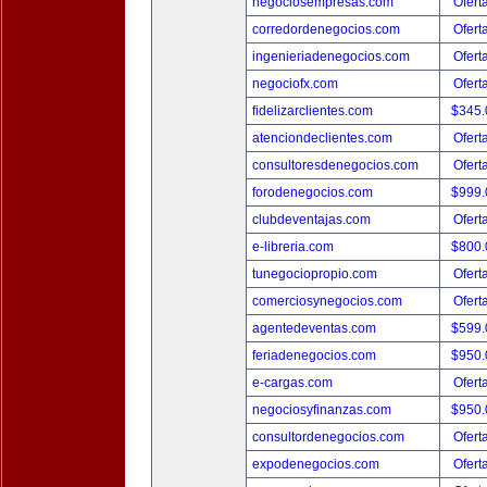
negociosempresas.com
Ofert
corredordenegocios.com
Ofert
ingenieriadenegocios.com
Ofert
negociofx.com
Ofert
fidelizarclientes.com
$345
atenciondeclientes.com
Ofert
consultoresdenegocios.com
Ofert
forodenegocios.com
$999
clubdeventajas.com
Ofert
e-libreria.com
$800
tunegociopropio.com
Ofert
comerciosynegocios.com
Ofert
agentedeventas.com
$599
feriadenegocios.com
$950
e-cargas.com
Ofert
negociosyfinanzas.com
$950
consultordenegocios.com
Ofert
expodenegocios.com
Ofert