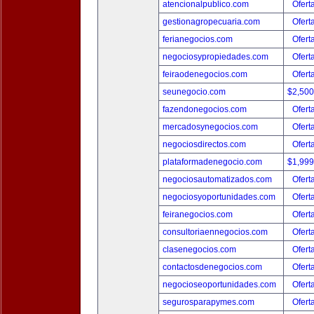
atencionalpublico.com
Ofert
gestionagropecuaria.com
Ofert
ferianegocios.com
Ofert
negociosypropiedades.com
Ofert
feiraodenegocios.com
Ofert
seunegocio.com
$2,50
fazendonegocios.com
Ofert
mercadosynegocios.com
Ofert
negociosdirectos.com
Ofert
plataformadenegocio.com
$1,99
negociosautomatizados.com
Ofert
negociosyoportunidades.com
Ofert
feiranegocios.com
Ofert
consultoriaennegocios.com
Ofert
clasenegocios.com
Ofert
contactosdenegocios.com
Ofert
negocioseoportunidades.com
Ofert
segurosparapymes.com
Ofert