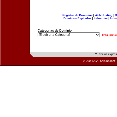
Registro de Dominios
|
Web Hosting
|
D
Dominios Expirados
|
Industrias
|
Indu
Categorías de Dominio:
[Pág. princi
** Precios expre
© 2002/2022 Solo10.com