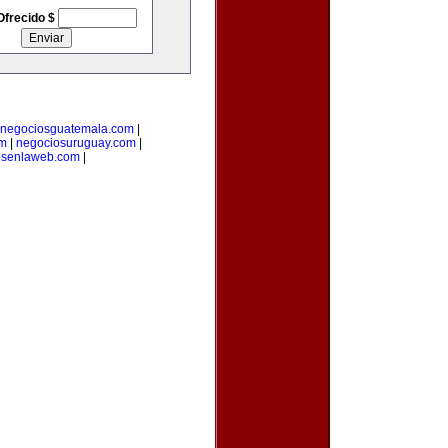
Ofrecido $
negociosguatemala.com
|
om
|
negociosuruguay.com
|
osenlaweb.com
|