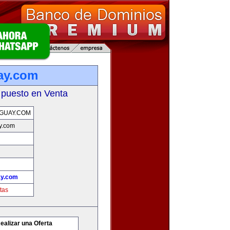
ay.com
 puesto en Venta
GUAY.COM
y.com
ay.com
tas
ealizar una Oferta