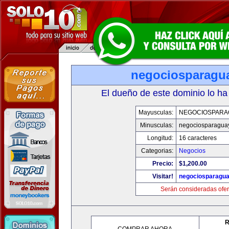
negociosparagu
El dueño de este dominio lo ha
Mayusculas:
NEGOCIOSPARA
Minusculas:
negociosparagua
Longitud:
16 caracteres
Categorias:
Negocios
Precio:
$1,200.00
Visitar!
negociosparagu
Serán consideradas ofer
R