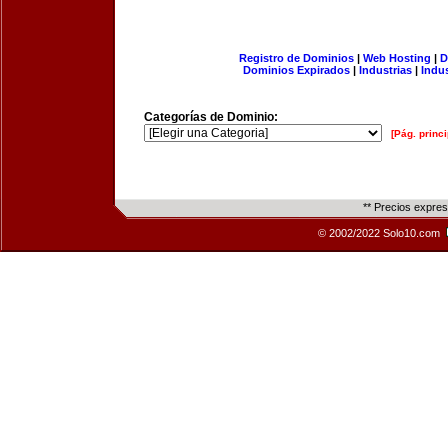
Registro de Dominios
|
Web Hosting
|
D
Dominios Expirados
|
Industrias
|
Indu
Categorías de Dominio:
[Pág. princi
** Precios expre
© 2002/2022 Solo10.com