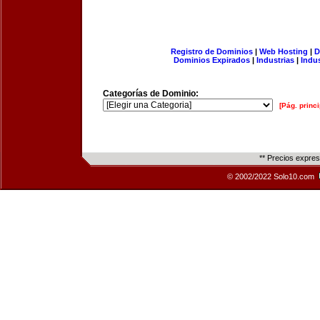
Registro de Dominios
|
Web Hosting
|
D
Dominios Expirados
|
Industrias
|
Indu
Categorías de Dominio:
[Pág. princi
** Precios expre
© 2002/2022 Solo10.com