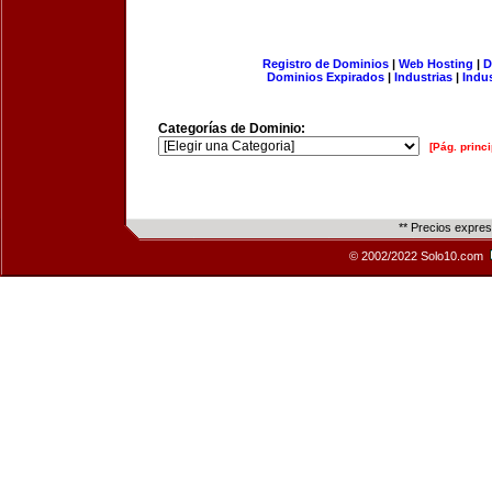
Registro de Dominios
|
Web Hosting
|
D
Dominios Expirados
|
Industrias
|
Indu
Categorías de Dominio:
[Pág. princi
** Precios expre
© 2002/2022 Solo10.com