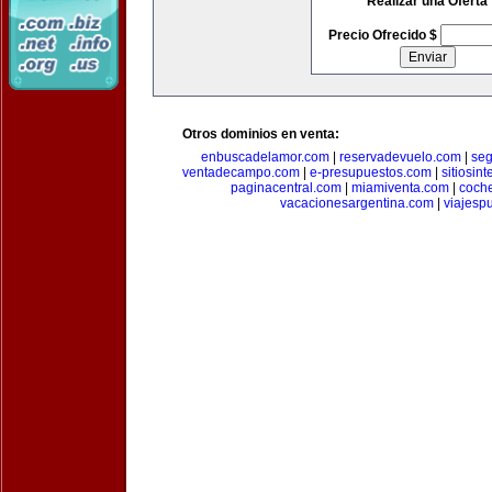
Realizar una Oferta
Precio Ofrecido $
Otros dominios en venta:
enbuscadelamor.com
|
reservadevuelo.com
|
se
ventadecampo.com
|
e-presupuestos.com
|
sitiosin
paginacentral.com
|
miamiventa.com
|
coch
vacacionesargentina.com
|
viajesp