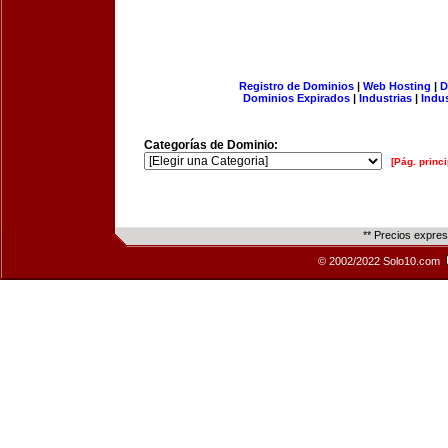
Registro de Dominios
|
Web Hosting
|
D
Dominios Expirados
|
Industrias
|
Indu
Categorías de Dominio:
[Pág. princi
** Precios expre
© 2002/2022 Solo10.com