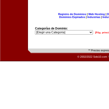
Registro de Dominios
|
Web Hosting
|
D
Dominios Expirados
|
Industrias
|
Indu
Categorías de Dominio:
[Pág. princi
** Precios expre
© 2002/2022 Solo10.com