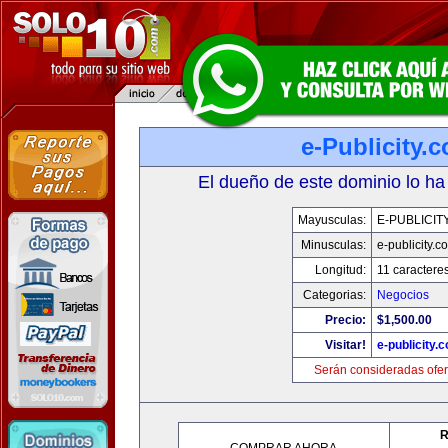
e-Publicity.
El dueño de este dominio lo ha
Mayusculas:
E-PUBLICIT
Minusculas:
e-publicity.c
Longitud:
11 caractere
Categorias:
Negocios
Precio:
$1,500.00
Visitar!
e-publicity.
Serán consideradas ofer
R