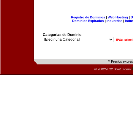
Registro de Dominios
|
Web Hosting
|
D
Dominios Expirados
|
Industrias
|
Indu
Categorías de Dominio:
[Pág. princi
** Precios expre
© 2002/2022 Solo10.com