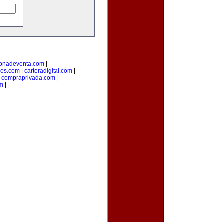
onadeventa.com
|
dos.com
|
carteradigital.com
|
|
compraprivada.com
|
om
|