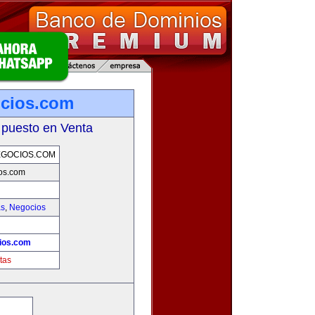
ocios.com
 puesto en Venta
EGOCIOS.COM
os.com
as
,
Negocios
ios.com
tas