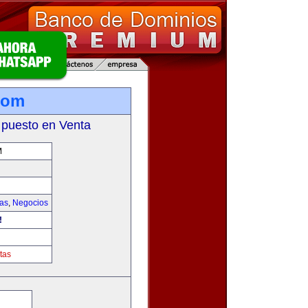
com
 puesto en Venta
M
ias
,
Negocios
!
tas