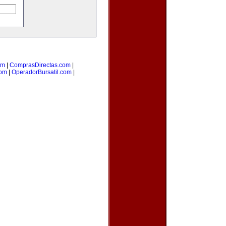
om
|
ComprasDirectas.com
|
com
|
OperadorBursatil.com
|