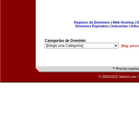
Registro de Dominios
|
Web Hosting
|
D
Dominios Expirados
|
Industrias
|
Indu
Categorías de Dominio:
[Pág. princi
** Precios expre
© 2002/2022 Solo10.com