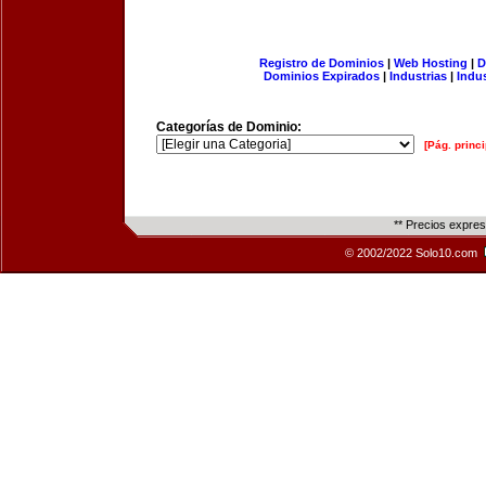
Registro de Dominios
|
Web Hosting
|
D
Dominios Expirados
|
Industrias
|
Indu
Categorías de Dominio:
[Pág. princi
** Precios expre
© 2002/2022 Solo10.com