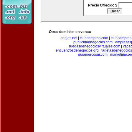
Precio Ofrecido $
Otros dominios en venta:
canjes.net
|
clubcompras.com
|
clubcompras.
publicidadnegocios.com
|
empresas
ruedasdenegociosvirtuales.com
|
vacac
encuentrosdenegocios.org
|
tarjetasdenegocio
guiamercosur.com
|
marketingcom