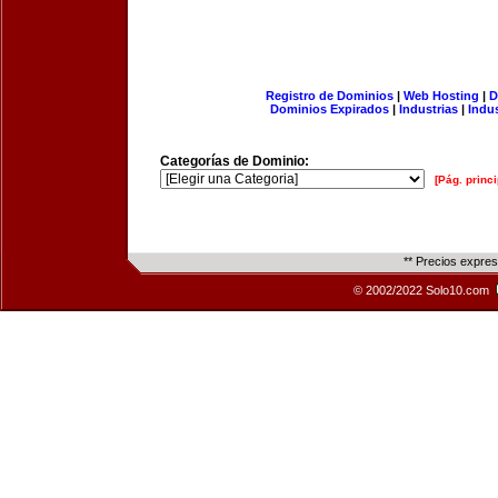
Registro de Dominios
|
Web Hosting
|
D
Dominios Expirados
|
Industrias
|
Indu
Categorías de Dominio:
[Pág. princi
** Precios expre
© 2002/2022 Solo10.com