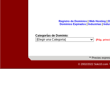
Registro de Dominios
|
Web Hosting
|
D
Dominios Expirados
|
Industrias
|
Indu
Categorías de Dominio:
[Pág. princi
** Precios expre
© 2002/2022 Solo10.com