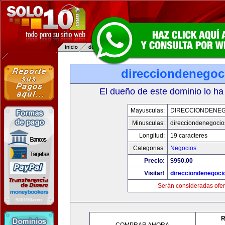
direcciondenegoc
El dueño de este dominio lo ha
Mayusculas:
DIRECCIONDENE
Minusculas:
direcciondenegoci
Longitud:
19 caracteres
Categorias:
Negocios
Precio:
$950.00
Visitar!
direcciondenegoci
Serán consideradas ofer
R