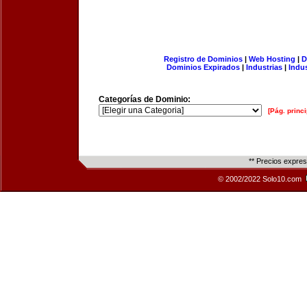
Registro de Dominios
|
Web Hosting
|
D
Dominios Expirados
|
Industrias
|
Indu
Categorías de Dominio:
[Pág. princi
** Precios expre
© 2002/2022 Solo10.com