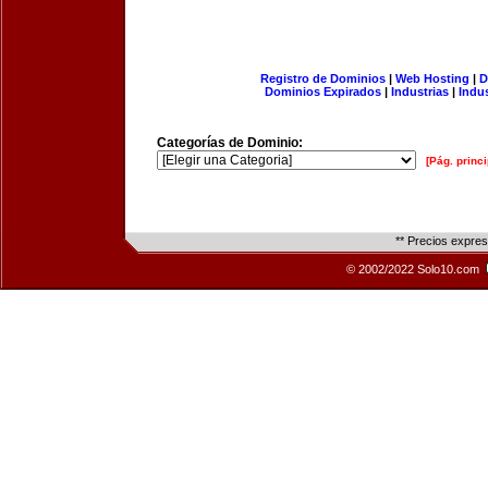
Registro de Dominios
|
Web Hosting
|
D
Dominios Expirados
|
Industrias
|
Indu
Categorías de Dominio:
[Pág. princi
** Precios expre
© 2002/2022 Solo10.com