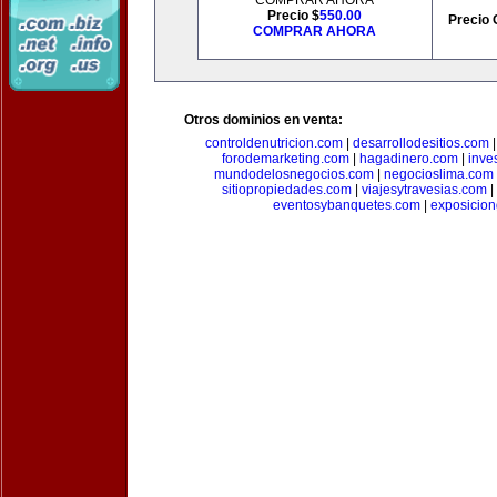
COMPRAR AHORA
Precio $
550.00
Precio 
COMPRAR AHORA
Otros dominios en venta:
controldenutricion.com
|
desarrollodesitios.com
forodemarketing.com
|
hagadinero.com
|
inve
mundodelosnegocios.com
|
negocioslima.com
sitiopropiedades.com
|
viajesytravesias.com
|
eventosybanquetes.com
|
exposicio