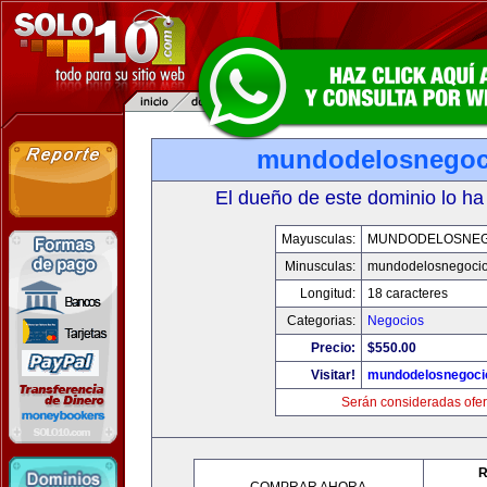
mundodelosnegoc
El dueño de este dominio lo ha
Mayusculas:
MUNDODELOSNEG
Minusculas:
mundodelosnegoci
Longitud:
18 caracteres
Categorias:
Negocios
Precio:
$550.00
Visitar!
mundodelosnegoci
Serán consideradas ofer
R