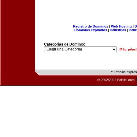
Registro de Dominios
|
Web Hosting
|
D
Dominios Expirados
|
Industrias
|
Indu
Categorías de Dominio:
[Pág. princi
** Precios expre
© 2002/2022 Solo10.com