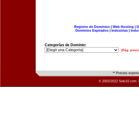
Registro de Dominios
|
Web Hosting
|
D
Dominios Expirados
|
Industrias
|
Indu
Categorías de Dominio:
[Pág. princi
** Precios expre
© 2002/2022 Solo10.com