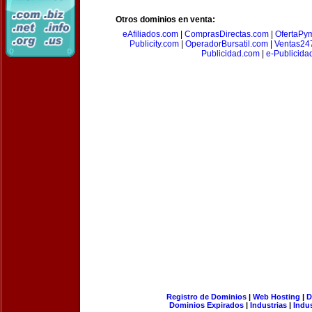
Otros dominios en venta:
eAfiliados.com
|
ComprasDirectas.com
|
OfertaPy
Publicity.com
|
OperadorBursatil.com
|
Ventas24
Publicidad.com
|
e-Publicida
Registro de Dominios
|
Web Hosting
|
D
Dominios Expirados
|
Industrias
|
Indu