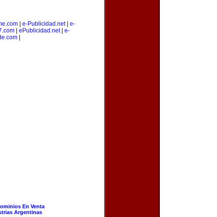
me.com
|
e-Publicidad.net
|
e-
7.com
|
ePublicidad.net
|
e-
de.com
|
ominios En Venta
strias Argentinas