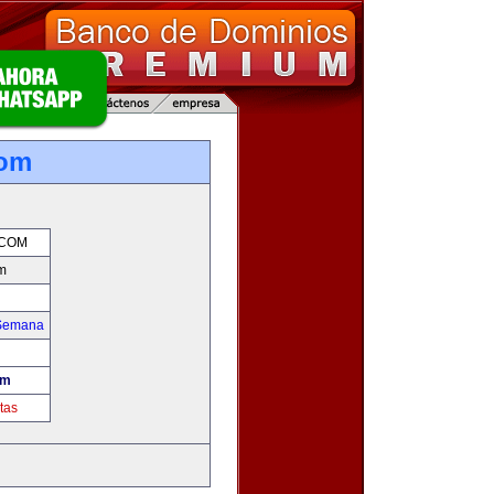
com
.COM
m
 Semana
om
tas