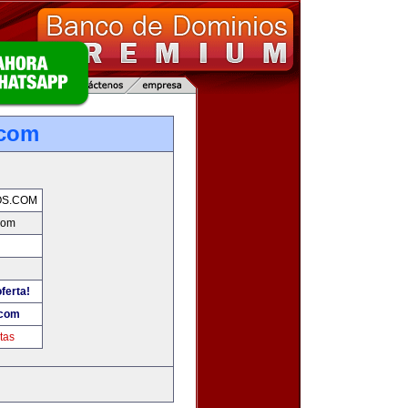
.com
OS.COM
com
ferta!
.com
tas