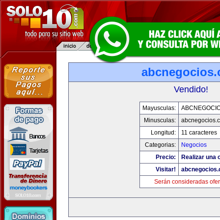
abcnegocios
Vendido!
Mayusculas:
ABCNEGOCI
Minusculas:
abcnegocios.
Longitud:
11 caracteres
Categorias:
Negocios
Precio:
Realizar una o
Visitar!
abcnegocios
Serán consideradas ofer