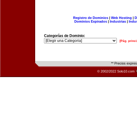
Registro de Dominios
|
Web Hosting
|
D
Dominios Expirados
|
Industrias
|
Indu
Categorías de Dominio:
[Pág. princi
** Precios expre
© 2002/2022 Solo10.com