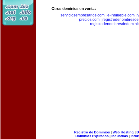
Otros dominios en venta:
serviciosempresarios.com
|
e-inmueble.com
|
precios.com
|
registrodenombresd
registrodenombresdedomini
Registro de Dominios
|
Web Hosting
|
D
Dominios Expirados
|
Industrias
|
Indu