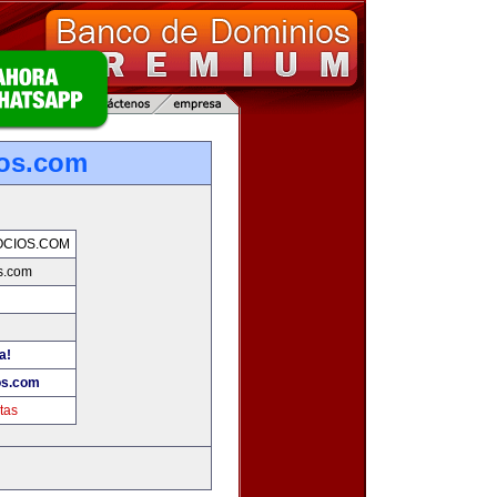
os.com
CIOS.COM
s.com
a!
os.com
tas