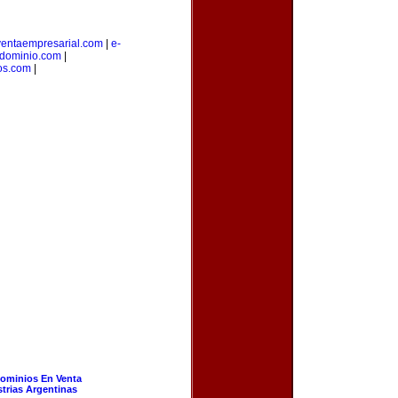
ventaempresarial.com
|
e-
edominio.com
|
os.com
|
ominios En Venta
strias Argentinas