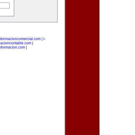
nformacioncomercial.com
|
i-
macioncontable.com
|
deformacion.com
|