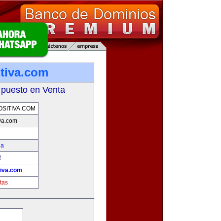
tiva.com
 puesto en Venta
SITIVA.COM
va.com
na
!
tiva.com
tas