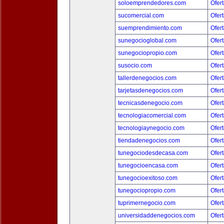
soloemprendedores.com
Ofert
sucomercial.com
Ofert
suemprendimiento.com
Ofert
sunegocioglobal.com
Ofert
sunegociopropio.com
Ofert
susocio.com
Ofert
tallerdenegocios.com
Ofert
tarjetasdenegocios.com
Ofert
tecnicasdenegocio.com
Ofert
tecnologiacomercial.com
Ofert
tecnologiaynegocio.com
Ofert
tiendadenegocios.com
Ofert
tunegociodesdecasa.com
Ofert
tunegocioencasa.com
Ofert
tunegocioexitoso.com
Ofert
tunegociopropio.com
Ofert
tuprimernegocio.com
Ofert
universidaddenegocios.com
Ofert