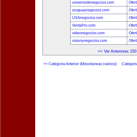
universodenegocios.com
Ofert
uruguaynegocios.com
Ofert
USAnegocios.com
Ofert
VentaPro.com
Ofert
videonegocios.com
Ofert
visionynegocios.com
Ofert
<< Ver Anteriores 150
<< Categoria Anterior (Miscelaneas (varios))
Categori