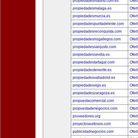
propiedadesmadrid.com.es
Ofert
propiedadesmalaga.es
Ofert
propiedadesmurcia.es
Ofert
propiedadespuntadeleste.com
Ofert
propiedadesreconquista.com
Ofert
propiedadesriogallegos.com
Ofert
propiedadessanjusto.com
Ofert
propiedadessevilla.es
Ofert
propiedadestartagal.com
Ofert
propiedadestenerife.es
Ofert
propiedadesvalladolid.es
Ofert
propiedadesvigo.es
Ofert
propiedadeszaragoza.es
Ofert
propuestacomercial.com
Ofert
propuestadenegocios.com
Ofert
proveedores.org
Ofert
proyectosexitosos.com
Ofert
publicidadnegocios.com
Ofert