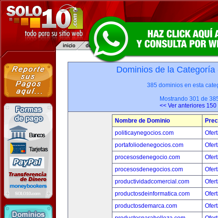
Dominios de la Categoría
385 dominios en esta categ
Mostrando 301 de 38
<< Ver anteriores 150
Nombre de Dominio
Prec
politicaynegocios.com
Ofert
portafoliodenegocios.com
Ofert
procesosdenegocio.com
Ofert
procesosdenegocios.com
Ofert
productividadcomercial.com
Ofert
productosdeinformatica.com
Ofert
productosdemarca.com
Ofert