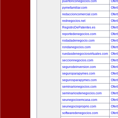
puertoriconegocios.com
Ofert
pymefamiliar.com
Ofert
redaccioncomercial.com
Ofert
rednegocios.net
Ofert
RegistroDePatentes.es
Ofert
reportedenegocios.com
Ofert
rodadadenegocio.com
Ofert
rondanegocios.com
Ofert
ruedasdenegociosvirtuales.com
Ofert
seccionnegocios.com
Ofert
segurodeinversion.com
Ofert
seguroparapymes.com
Ofert
segurosparapymes.com
Ofert
seminarionegocios.com
Ofert
seminariosdenegocios.com
Ofert
seunegocioemcasa.com
Ofert
seunegocioproprio.com
Ofert
softwaredenegocios.com
Ofert